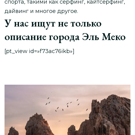
спорта, такими как серфинг, кайтсерфинг,
дайвинг и многое другое.
У нас ищут не только
описание города Эль Меко
[pt_view id=»f73ac76ikb»]
Навигация
по
записи