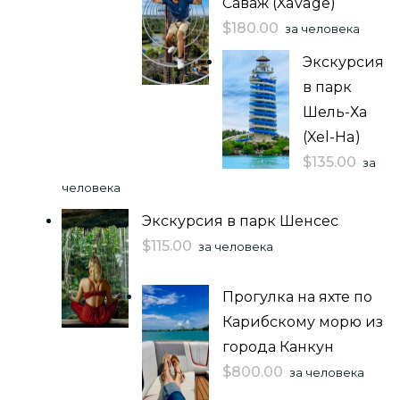
Саваж (Xavage)
$
180.00
за человека
Экскурсия
в парк
Шель-Ха
(Xel-Ha)
$
135.00
за
человека
Экскурсия в парк Шенсес
$
115.00
за человека
Прогулка на яхте по
Карибскому морю из
города Канкун
$
800.00
за человека