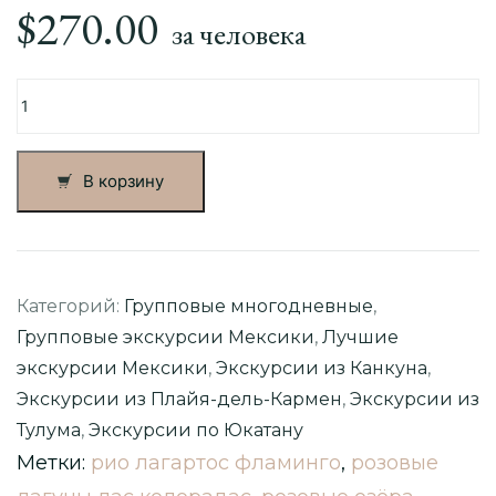
$
270.00
за человека
Количество
товара
Экскурсия
«Чудеса
В корзину
Майя»
из
Канкуна
—
Чичен-
Категорий:
Групповые многодневные
,
Ица,
Групповые экскурсии Мексики
,
Лучшие
розовые
озёра
экскурсии Мексики
,
Экскурсии из Канкуна
,
и
Экскурсии из Плайя-дель-Кармен
,
Экскурсии из
фламинго
Тулума
,
Экскурсии по Юкатану
Метки:
рио лагартос фламинго
,
розовые