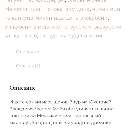
лагуны лас колорадас
,
розовые озёра
Мексика
,
туры по юкатану цена
,
чичен ица
из канкуна
,
чичен ица цена экскурсии
,
экскурсии в мексике на русском
,
экскурсии
канкун 2026
,
экскурсия чудеса майя
Описание
Отзывы (0)
Описание
Ищете самый насыщенный тур на Юкатане?
Экскурсия Чудеса Майя объединяет главные
сокровища Мексики в один идеальный
маршрут. За один день вы увидите древние