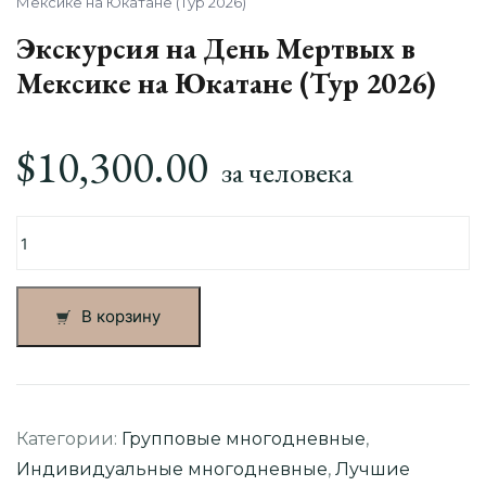
Мексике на Юкатане (Тур 2026)
Экскурсия на День Мертвых в
Мексике на Юкатане (Тур 2026)
$
10,300.00
за человека
Количество
товара
Экскурсия
на
В корзину
День
Мертвых
в
Мексике
на
Категории:
Групповые многодневные
,
Юкатане
Индивидуальные многодневные
,
Лучшие
(Тур