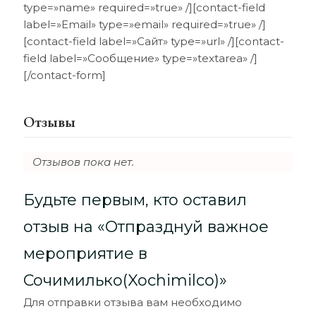
type=»name» required=»true» /][contact-field
label=»Email» type=»email» required=»true» /]
[contact-field label=»Сайт» type=»url» /][contact-
field label=»Сообщение» type=»textarea» /]
[/contact-form]
Отзывы
Отзывов пока нет.
Будьте первым, кто оставил
отзыв на «Отпразднуй важное
мероприятие в
Сочимилько(Xochimilco)»
Для отправки отзыва вам необходимо