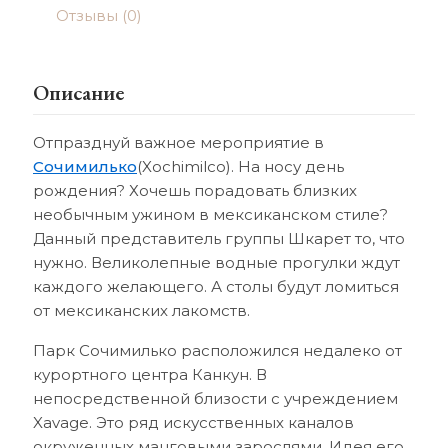
Отзывы (0)
Описание
Отпразднуй важное мероприятие в
Сочимилько
(Xochimilco). На носу день
рождения? Хочешь порадовать близких
необычным ужином в мексиканском стиле?
Данный представитель группы Шкарет то, что
нужно. Великолепные водные прогулки ждут
каждого желающего. А столы будут ломиться
от мексиканских лакомств.
Парк Сочимилько расположился недалеко от
курортного центра Канкун. В
непосредственной близости с учреждением
Xavage. Это ряд искусственных каналов
окруженных манговыми зарослями. Идея его