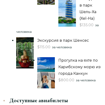
в парк
Шель-Ха
(Xel-Ha)
$
135.00
за
человека
Экскурсия в парк Шенсес
$
115.00
за человека
Прогулка на яхте по
Карибскому морю из
города Канкун
$
800.00
за человека
Доступные авиабилеты