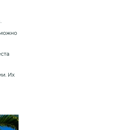
.
 можно
еста
и. Их