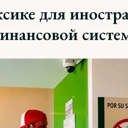
сике для иностра
инансовой систе