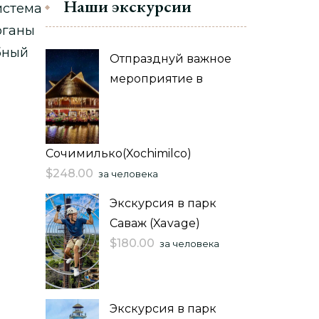
Наши экскурсии
истема
рганы
бный
Отпразднуй важное
мероприятие в
Сочимилько(Xochimilco)
$
248.00
за человека
Экскурсия в парк
Саваж (Xavage)
$
180.00
за человека
Экскурсия в парк