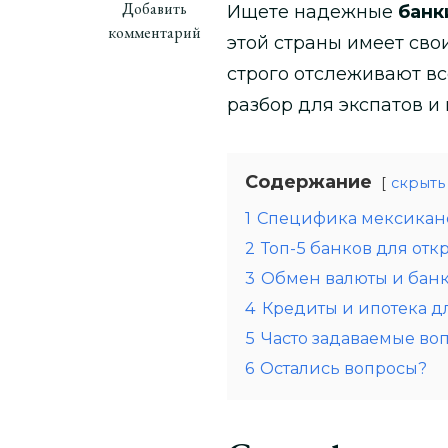
к
Добавить
Ищете надежные
банк
записи
комментарий
этой страны имеет св
Банки
строго отслеживают в
в
Мексике
разбор для экспатов и
для
иностранцев:
гид
Содержание
скрыть
по
1
Специфика мексикан
финансовой
системе
2
Топ-5 банков для отк
3
Обмен валюты и банк
4
Кредиты и ипотека д
5
Часто задаваемые во
6
Остались вопросы?