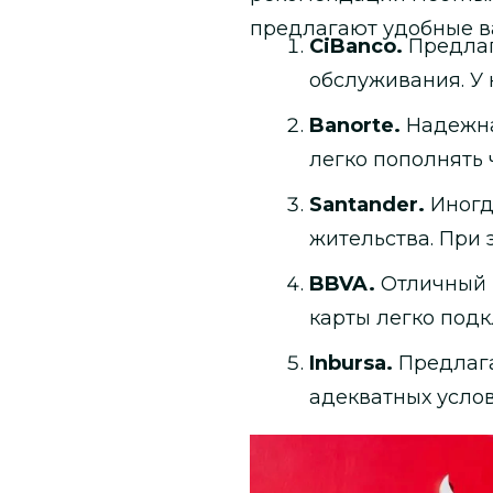
предлагают удобные в
CiBanco.
Предлаг
обслуживания. У
Banorte.
Надежна
легко пополнять 
Santander.
Иногд
жительства. При 
BBVA.
Отличный в
карты легко подк
Inbursa.
Предлага
адекватных услов