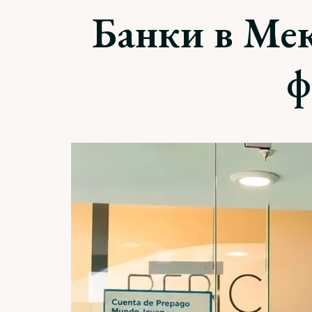
Банки в Мек
ф