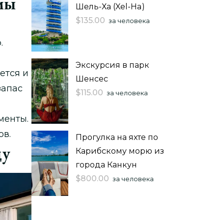
мы
Шель-Ха (Xel-Ha)
$
135.00
за человека
.
Экскурсия в парк
ется и
Шенсес
запас
$
115.00
за человека
менты.
ов.
Прогулка на яхте по
цу
Карибскому морю из
города Канкун
$
800.00
за человека