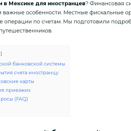
и в Мексике для иностранцев
? Финансовая с
ои важные особенности. Местные фискальные о
се операции по счетам. Мы подготовили подро
 путешественников.
ской банковской системы
рытия счета иностранцу
овские карты
ля приезжих
просы (FAQ)