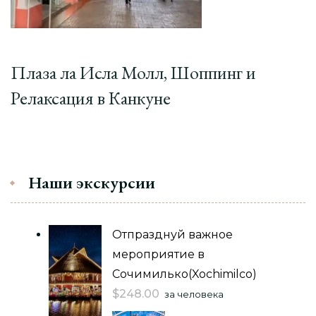
Плаза ла Исла Молл, Шоппинг и
Релаксация в Канкуне
Наши экскурсии
Отпразднуй важное
мероприятие в
Сочимилько(Xochimilco)
$
248.00
за человека