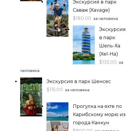
Экскурсия в парк
Саваж (Xavage)
$
180.00
за человека
Экскурсия
в парк
Шель-Ха
(Xel-Ha)
$
135.00
за
человека
Экскурсия в парк Шенсес
$
115.00
за человека
Прогулка на яхте по
Карибскому морю из
города Канкун
$
800.00