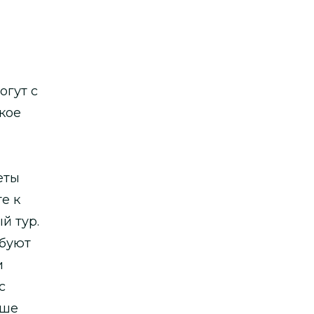
огут с
кое
еты
е к
й тур.
ебуют
и
с
аше