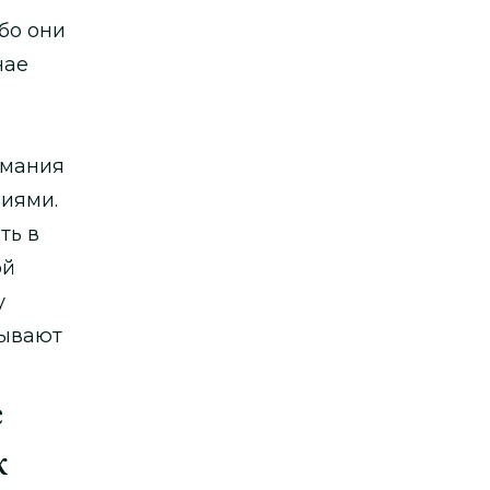
бо они
чае
имания
иями.
ть в
ой
у
бывают
е
к