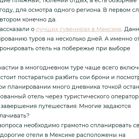
ие пляжный, тюлений отдых, а есть обзорные 
году, для осмотра одного региона. В первом с
 втором конечно да.
рассказали о
лучших сувенирах в Мексике
. Дан
рованию туров на несколько дней. А именно о
абронировать отель на побережье при выборе
участии в многодневном туре чаще всего включ
стоит постараться разбить сои брони и посмот
ри планировании много дневника точкой оста
ованный отель через туристического оператор
и завершения путешествия. Многие задаются
плачивать?
вопроса необходимо грамотно спланировать с
 дорогие отели в Мексике расположены на