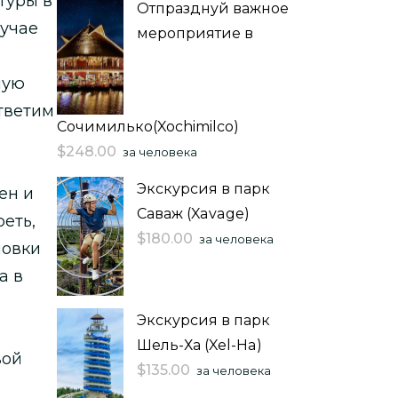
туры в
Отпразднуй важное
лучае
мероприятие в
ную
тветим
Сочимилько(Xochimilco)
$
248.00
за человека
Экскурсия в парк
ен и
Саваж (Xavage)
реть,
$
180.00
за человека
новки
а в
Экскурсия в парк
Шель-Ха (Xel-Ha)
вой
$
135.00
за человека