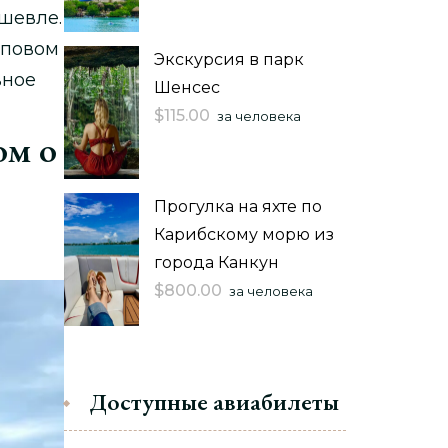
шевле.
пповом
Экскурсия в парк
вное
Шенсес
$
115.00
за человека
ом о
Прогулка на яхте по
Карибскому морю из
города Канкун
$
800.00
за человека
Доступные авиабилеты