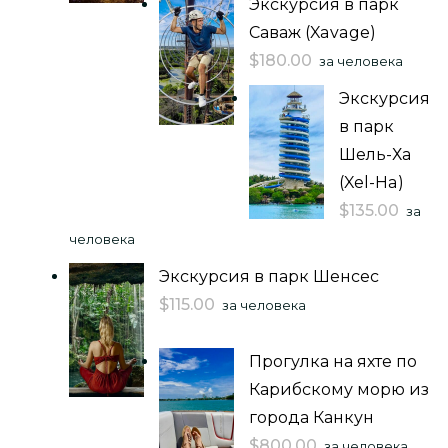
Экскурсия в парк
Саваж (Xavage)
$
180.00
за человека
Экскурсия
в парк
Шель-Ха
(Xel-Ha)
$
135.00
за
человека
Экскурсия в парк Шенсес
$
115.00
за человека
Прогулка на яхте по
Карибскому морю из
города Канкун
$
800.00
за человека