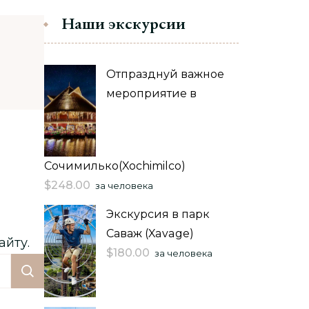
Наши экскурсии
Отпразднуй важное
мероприятие в
Сочимилько(Xochimilco)
$
248.00
за человека
Экскурсия в парк
Саваж (Xavage)
айту.
$
180.00
за человека