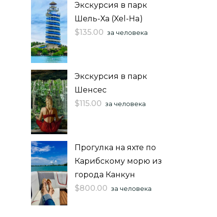
Экскурсия в парк
Шель-Ха (Xel-Ha)
$
135.00
за человека
Экскурсия в парк
Шенсес
$
115.00
за человека
Прогулка на яхте по
Карибскому морю из
города Канкун
$
800.00
за человека