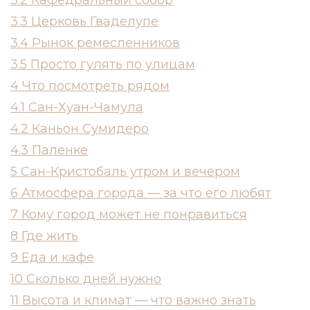
3.2
Кафедральный собор
3.3
Церковь Гваделупе
3.4
Рынок ремесленников
3.5
Просто гулять по улицам
4
Что посмотреть рядом
4.1
Сан-Хуан-Чамула
4.2
Каньон Сумидеро
4.3
Паленке
5
Сан-Кристобаль утром и вечером
6
Атмосфера города — за что его любят
7
Кому город может не понравиться
8
Где жить
9
Еда и кафе
10
Сколько дней нужно
11
Высота и климат — что важно знать