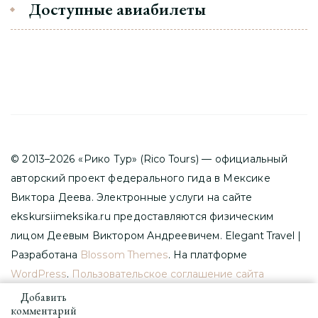
Доступные авиабилеты
© 2013–2026 «Рико Тур» (Rico Tours) — официальный
авторский проект федерального гида в Мексике
Виктора Деева. Электронные услуги на сайте
ekskursiimeksika.ru предоставляются физическим
лицом Деевым Виктором Андреевичем.
Elegant Travel |
Разработана
Blossom Themes
. На платформе
WordPress
.
Пользовательское соглашение сайта
ekskursiimeksika.ru
Добавить
к
комментарий