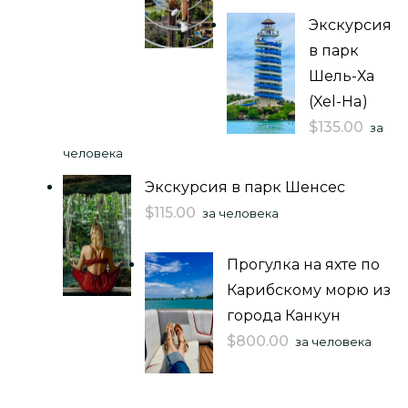
Экскурсия
в парк
Шель-Ха
(Xel-Ha)
$
135.00
за
человека
Экскурсия в парк Шенсес
$
115.00
за человека
Прогулка на яхте по
Карибскому морю из
города Канкун
$
800.00
за человека