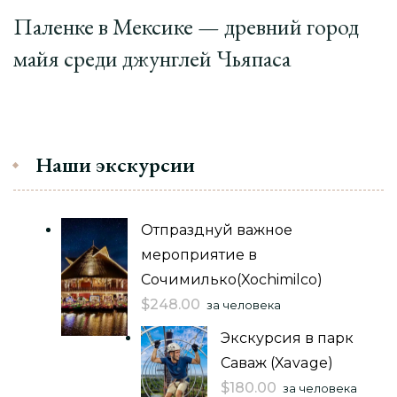
Паленке в Мексике — древний город
майя среди джунглей Чьяпаса
Наши экскурсии
Отпразднуй важное
мероприятие в
Сочимилько(Xochimilco)
$
248.00
за человека
Экскурсия в парк
Саваж (Xavage)
$
180.00
за человека