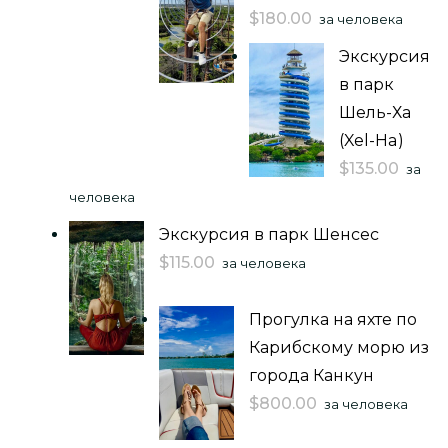
$
180.00
за человека
Экскурсия
в парк
Шель-Ха
(Xel-Ha)
$
135.00
за
человека
Экскурсия в парк Шенсес
$
115.00
за человека
Прогулка на яхте по
Карибскому морю из
города Канкун
$
800.00
за человека