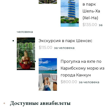
в парк
Шель-Ха
(Xel-Ha)
$
135.00
за
человека
Экскурсия в парк Шенсес
$
115.00
за человека
Прогулка на яхте по
Карибскому морю из
города Канкун
$
800.00
за человека
Доступные авиабилеты