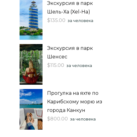
Экскурсия в парк
Шель-Ха (Xel-Ha)
$
135.00
за человека
Экскурсия в парк
Шенсес
$
115.00
за человека
Прогулка на яхте по
Карибскому морю из
города Канкун
$
800.00
за человека