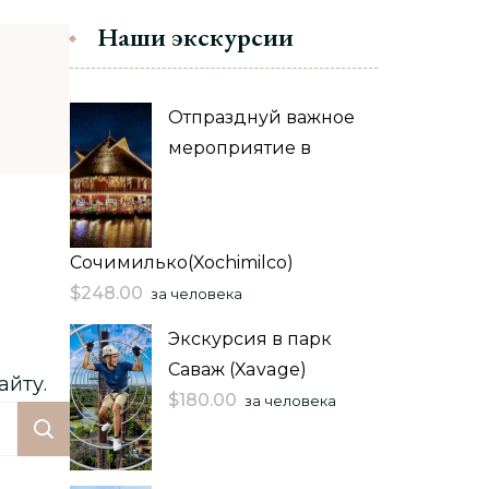
Наши экскурсии
Отпразднуй важное
мероприятие в
Сочимилько(Xochimilco)
$
248.00
за человека
Экскурсия в парк
Саваж (Xavage)
айту.
$
180.00
за человека