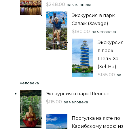
$
248.00
за человека
Экскурсия в парк
Саваж (Xavage)
$
180.00
за человека
Экскурсия
в парк
Шель-Ха
(Xel-Ha)
$
135.00
за
человека
Экскурсия в парк Шенсес
$
115.00
за человека
Прогулка на яхте по
Карибскому морю из