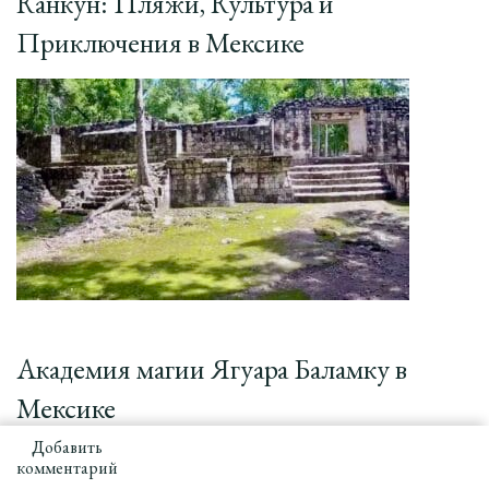
Канкун: Пляжи, Культура и
Приключения в Мексике
Академия магии Ягуара Баламку в
Мексике
Добавить
к
комментарий
записи